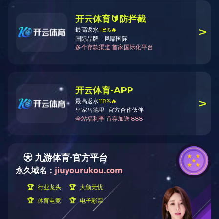
上饶爱游戏
爱游戏
上饶电缆桥架中国一站式体育
服务官网
上饶不锈钢电缆桥架