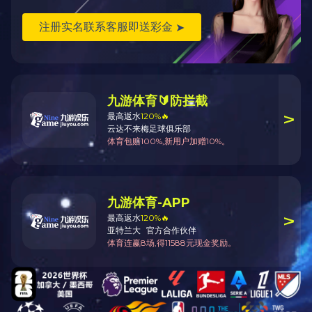
上饶铝合金电缆桥架
上饶大跨距桥架
上饶网络桥架
上饶玻璃钢桥架
上饶槽式电缆桥架
上饶母线槽中国一站式体育服
务官网
上饶开关柜中国一站式体育服
务官网
上饶支吊架中国一站式体育服
务官网
上饶电缆分线箱
上饶配电箱
上饶电力设施标识