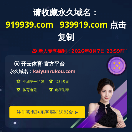
欢迎进入爱游戏官方网站！
网站首页