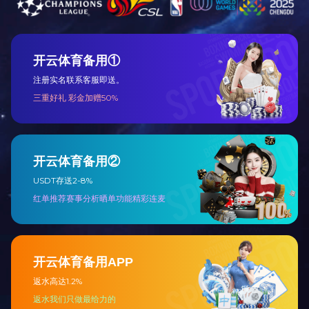
上饶智能化锁控系统
上饶安全用具箱
上饶消防器材
中国一站式体育服务官网
更多>>
江苏省华维电力科技有限公司
电话 ：0511-8848 9488
传真 ：0511-8833 9993
上一个：
上饶KYN28A-
手机1 ：189 1211 1066
备
手机2 ：189 5290 9488
邮编 ：212215
邮箱 ：guweiyu520@163.com
地址 ：江苏省扬中市经济开发区
上饶MNS低压抽出式