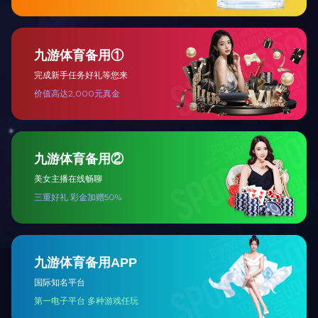
红星路688号
推荐新闻
简述直流供电中的母线槽
金属线槽桥架使用上有什
地区产品
华蓥KYN28-12金属
铠装移开式开关设备
公主岭KYN28-12金
属铠装移开式开关设备
关于我
公司概况
工程业绩
技术工艺
扫一扫关注我们