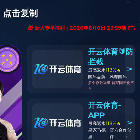
0511-88489488
189 1211 1066
全国服务热线：
手机：
荣誉资质
工程业绩
中国一站式体育服
务官网