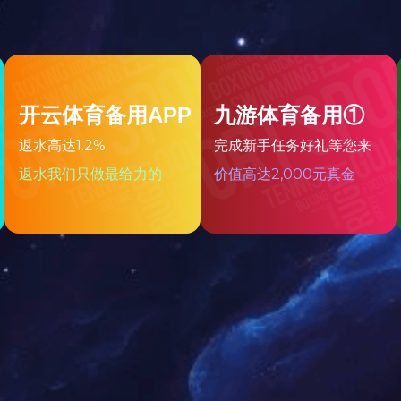
XW(N)高压带电
上饶智能化锁控系统
上饶各种机
1
品
能化锁控系统
南京智能化锁控系统
福安智能化锁控系统
能化锁控系统
南阳智能化锁控系统
鄂尔多斯智能化锁控
系统