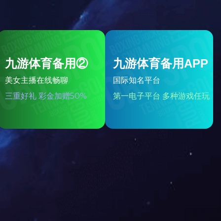
构和门锁、不锈
上饶户内外电磁锁、接地电
鹤岗智能化锁控系统
武威智能化锁控系统
东阳智能化锁控系统
包头智能化锁控系统