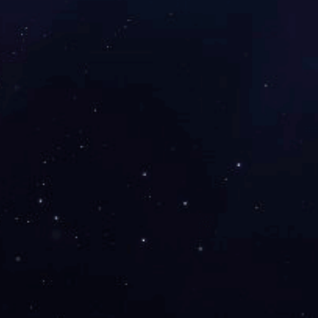
红星路688号
扫一扫关注我们
权所有 © 爱游戏 All Right Re