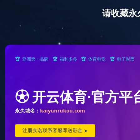
欢迎进入爱游戏官方网站！