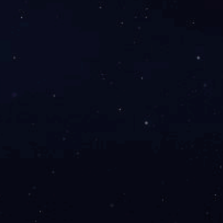
中国一站式体育服务官网
地址：江苏省扬中市经济开发区红星路688号
电话：0511-88489488
传真：0511-8833 9993
手机：189 1211 1066
线槽
、成型桥架、不锈钢桥架