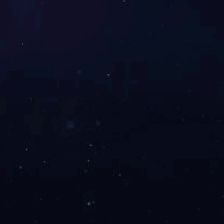
关于我们
爱游戏
中国一站式体育服
务官网
公司概况
电缆桥架中国一
工程业绩
站式体育服务官
联系方式
技术工艺
网
在线留言
母线槽中国一站
式体育服务官网
开关柜中国一站
式体育服务官网
支吊架中国一站
式体育服务官网
served
苏ICP备15038231号
技术支持：
扬中企业网
核心产品：
密集型母