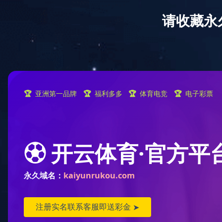
欢迎进入爱游戏官方网站！