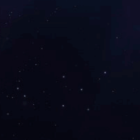
红星路688号
扫一扫关注我们
权所有 © 爱游戏 All Right Re