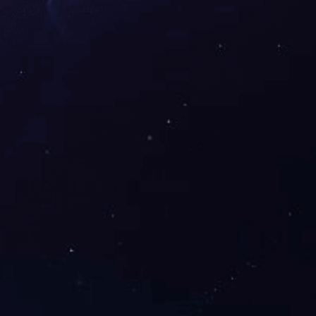
永城消防器材
高密消防器材
阜新消防器材
河津消防器材