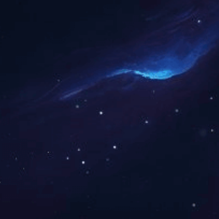
通州智能化锁控系统
邳
通州安全用具箱
克拉
通州消防器材
中国一站式体育服务官网
更多>>
江苏省华维电力科技有限公司
电话 ：0511-8848 9488
传真 ：0511-8833 9993
手机1 ：189 1211 1066
手机2 ：189 5290 9488
邮编 ：212215
邮箱 ：guweiyu520@163.com
地址 ：江苏省扬中市经济开发区