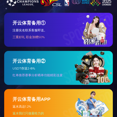
石河子智能化锁控系统
石河子安全用具箱
石河子消防器材
石河子90°角连接件 DL
中国一站式体育服务官网
更多>>
地区产品
介休支吊架中国一站
江苏省华维电力科技有限公司
式体育服务官网
电话 ：0511-8848 9488
调兵山支吊架中国一
传真 ：0511-8833 9993
站式体育服务官网
手机1 ：189 1211 1066
手机2 ：189 5290 9488
邮编 ：212215
邮箱 ：guweiyu520@163.com
地址 ：江苏省扬中市经济开发区