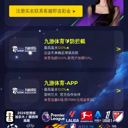
石河子铝合金电缆桥架
石河子大跨距桥架
石河子网络桥架
石河子单面槽钢
石河子玻璃钢桥架
石河子槽式电缆桥架
石河子母线槽中国一站式体育
服务官网
石河子开关柜中国一站式体育
服务官网
石河子支吊架中国一站式体育
服务官网
石河子电缆分线箱
石河子托臂
石河子配电箱
石河子电力设施标识