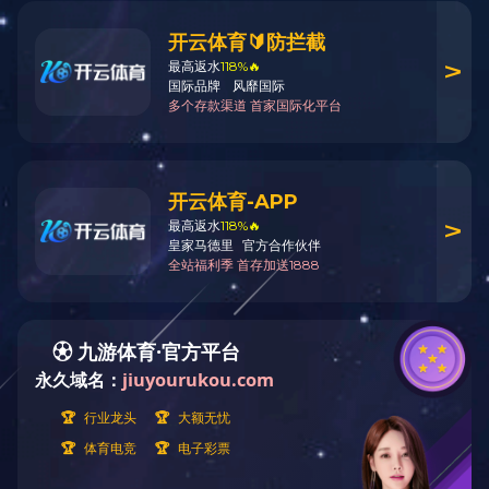
鹿泉爱游戏
爱游戏
鹿泉电缆桥架中国一站式体育
服务官网
鹿泉不锈钢电缆桥架