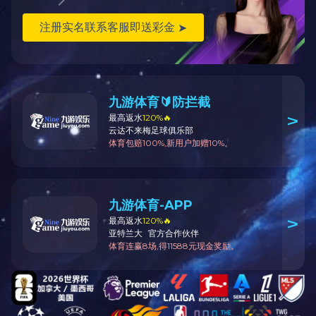
辽阳铝合金电缆桥架
辽阳大跨距桥架
辽阳网络桥架
辽阳MNS低压抽出式开关
辽阳玻璃钢桥架
辽阳槽式电缆桥架
辽阳母线槽中国一站式体育服
务官网
辽阳开关柜中国一站式体育服
务官网
辽阳支吊架中国一站式体育服
务官网
辽阳电缆分线箱
辽阳GCK低压抽出式开关
辽阳配电箱
辽阳电力设施标识
地区产品