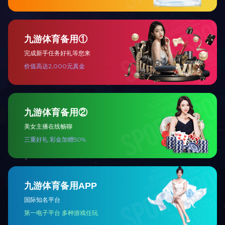
红星路688号
关于我
公司概况
工程业绩
技术工艺
扫一扫关注我们
权所有 © 爱游戏 All Right Reserved
苏ICP备15038231号