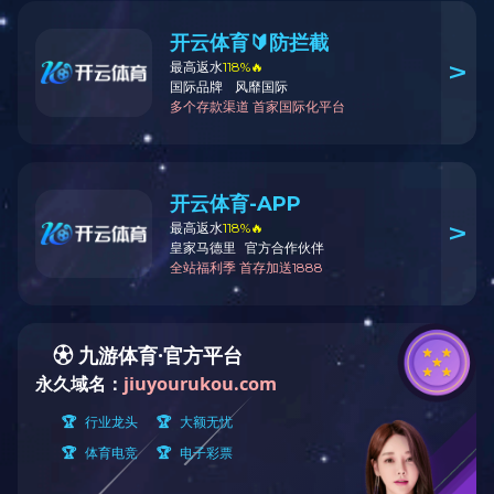
辽阳爱游戏
爱游戏
辽阳电缆桥架中国一站式体育
服务官网
辽阳不锈钢电缆桥架