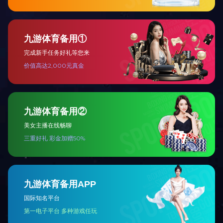
红星路688号
关于我
公司概况
工程业绩
技术工艺
扫一扫关注我们
权所有 © 爱游戏 All Right Reserved
苏ICP备15038231号