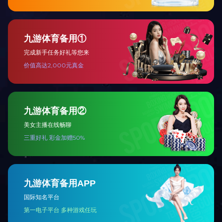
红星路688号
关于我
公司概况
工程业绩
技术工艺
扫一扫关注我们
权所有 © 爱游戏 All Right Reserved
苏ICP备15038231号