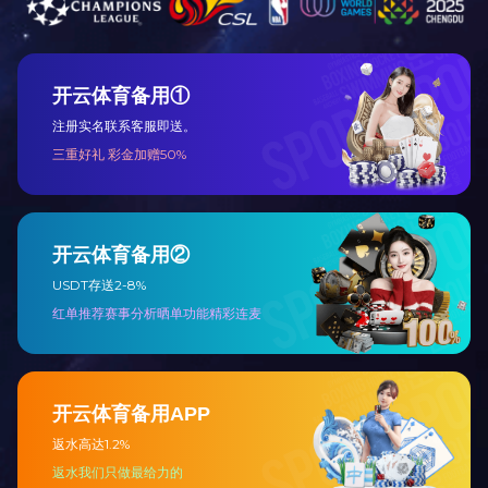
霍林郭勒智能化锁控系统
河源开关柜中国一站
霍林郭勒安全用具箱
式体育服务官网
孝义开关柜中国一站
霍林郭勒消防器材
式体育服务官网
中国一站式体育服务官网
更多>>
江苏省华维电力科技有限公司
电话 ：0511-8848 9488
传真 ：0511-8833 9993
手机1 ：189 1211 1066
手机2 ：189 5290 9488
邮编 ：212215
邮箱 ：guweiyu520@163.com
地址 ：江苏省扬中市经济开发区