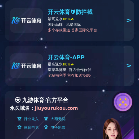
滁州爱游戏
爱游戏
滁州电缆桥架中国一站式体育
服务官网
滁州不锈钢电缆桥架