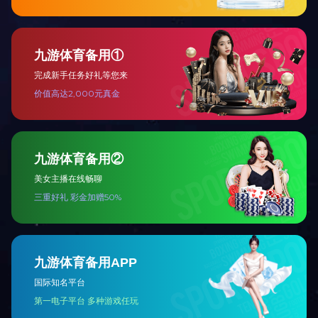
红星路688号
关于我
公司概况
工程业绩
技术工艺
扫一扫关注我们
权所有 © 爱游戏 All Right Reserved
苏ICP备15038231号