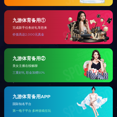
红星路688号
关于我
公司概况
工程业绩
技术工艺
扫一扫关注我们
权所有 © 爱游戏 All Right Reserved
苏ICP备15038231号