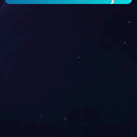
南阳HWMX(CMC
推荐新闻
简述直流供电中的母线槽
金属线槽桥架使用上有什
地区产品
池州HWMX(CMC)密
集型母线槽
宜州HWMX(CMC)密
集型母线槽
关于我