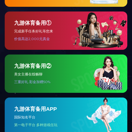
红星路688号
关于我
公司概况
工程业绩
技术工艺
扫一扫关注我们
权所有 © 爱游戏 All Right Reserved
苏ICP备15038231号