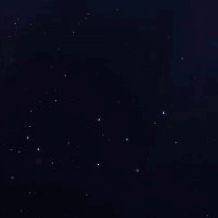
红星路688号
扫一扫关注我们
权所有 © 爱游戏 All Right Re