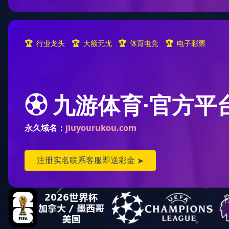
爱游戏
爱游戏
电缆桥架中国一站式体育服务
官网
不锈钢电缆桥架