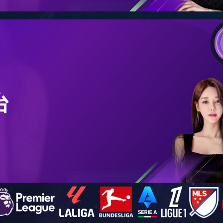
1
2
3