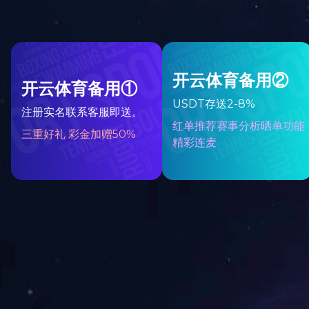
铝合金电缆桥架
大跨距桥架
网络桥架
铝
玻璃钢桥架
槽式电缆桥架
母线槽中国一站式体育服务官
网
开关柜中国一站式体育服务官
网
支吊架中国一站式体育服务官
网
电缆分线箱
配电箱
电力设施标识