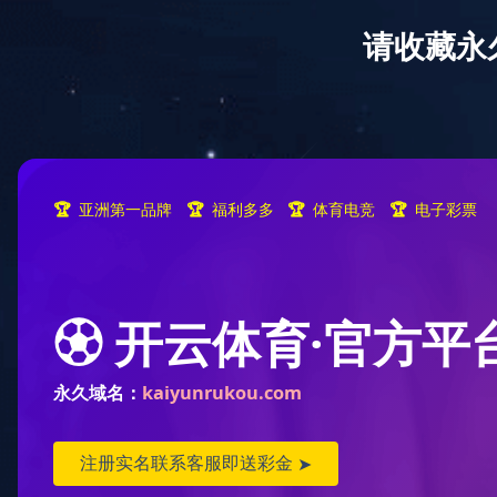
欢迎进入爱游戏官方网站！