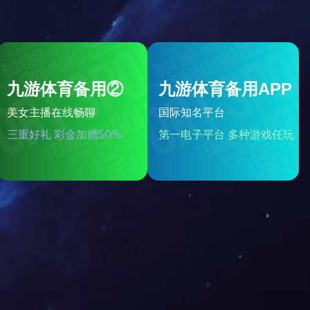
震铰连件 DL-KZ03
托臂
托臂
简单的钢制托盘式桥架