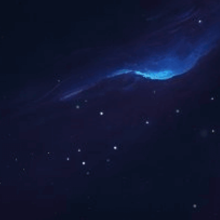
智能化锁控系统
地区
安全用具箱
绥化
D
消防器材
松滋
D
中国一站式体育服务官网
更多>>
江苏省华维电力科技有限公司
电话 ：0511-8848 9488
传真 ：0511-8833 9993
手机1 ：189 1211 1066
手机2 ：189 5290 9488
邮编 ：212215
邮箱 ：guweiyu520@163.com
地址 ：江苏省扬中市经济开发区