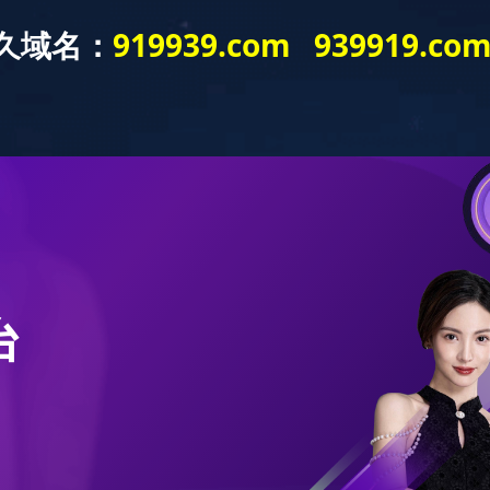
网站首页
关于我们
爱游戏
新闻中心