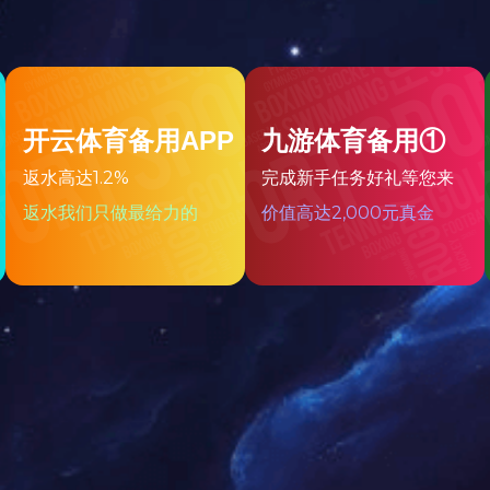
个：
基座 DL-KZ01
下一个：
抗
单面槽钢
双拼槽钢
托 臂
新闻
直流供电中的母线槽分类
载荷大结构
线槽桥架使用上有什么样的流程